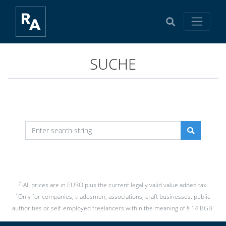
SUCHE
(1)
All prices are in EURO plus the current legally valid value added tax.
*
Only for companies, tradesmen, associations, craft businesses, public
authorities or self-employed freelancers within the meaning of § 14 BGB.