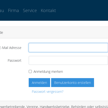
au
Firma
Service
Kontakt
de
E-Mail Adresse
Passwort
Anmeldung merken
Anmelden
Benutzerkonto erstellen
Passwort vergessen?
ewerbetreibende, Vereine, Handwerksbetriebe, Behörden oder selbststä