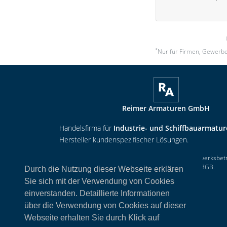
*
Nur für Firmen, Gewerbe
Reimer Armaturen GmbH
Handelsfirma für
Industrie- und Schiffbauarmatu
Hersteller kundenspezifischer Lösungen.
Nur für Firmen, Gewerbetreibende, Vereine, Handwerksbet
oder selbstständige Freiberufler im Sinne des § 14 BGB.
Durch die Nutzung dieser Webseite erklären
Der Mindestbestellwert beträgt
100 €
Sie sich mit der Verwendung von Cookies
einverstanden. Detaillierte Informationen
©
2026
Reimer Armaturen GmbH
.
über die Verwendung von Cookies auf dieser
Webseite erhalten Sie durch Klick auf