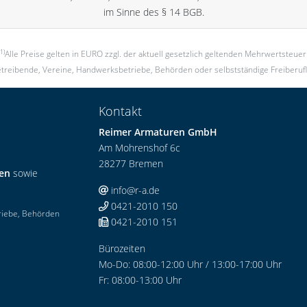
im Sinne des § 14 BGB.
(1)
Alle Preise gelten in EURO zzgl. der aktuell gesetzlich geltenden Mehrwertsteuer
treibende, Vereine, Handwerksbetriebe, Behörden oder selbstständige Freiberufl
Kontakt
Reimer Armaturen GmbH
Am Mohrenshof 6c
28277 Bremen
ren
sowie
info@r-a.de
0421-2010 150
riebe, Behörden
0421-2010 151
Bürozeiten
Mo-Do: 08:00-12:00 Uhr / 13:00-17:00 Uhr
Fr: 08:00-13:00 Uhr