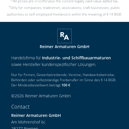
(1)
All prices are in EURO plus the current legally valid value added tax.
*
Only for companies, tradesmen, associations, craft businesses, public
authorities or self-employed freelancers within the meaning of § 14 BGB.
Reimer Armaturen GmbH
Handelsfirma für
Industrie- und Schiffbauarmaturen
sowie Hersteller kundenspezifischer Lösungen.
Nur für Firmen, Gewerbetreibende, Vereine, Handwerksbetriebe,
Behörden oder selbstständige Freiberufler im Sinne des § 14 BGB.
Der Mindestbestellwert beträgt
100 €
©
2026
Reimer Armaturen GmbH
.
Contact
Reimer Armaturen GmbH
Am Mohrenshof 6c
28277 Bremen