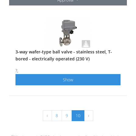
3-way wafer-type ball valve - stainless steel, T-
bored - electrically operated (230 V)
?,
Show
‹
8
9
10
›