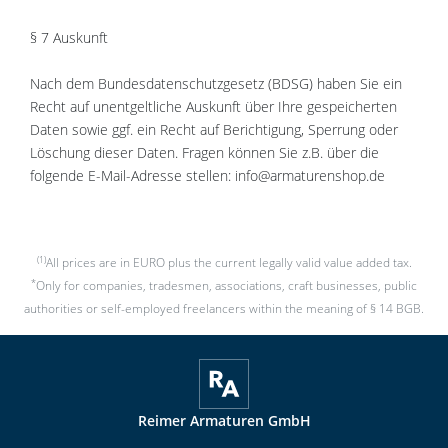
§ 7 Auskunft
Nach dem Bundesdatenschutzgesetz (BDSG) haben Sie ein
Recht auf unentgeltliche Auskunft über Ihre gespeicherten
Daten sowie ggf. ein Recht auf Berichtigung, Sperrung oder
Löschung dieser Daten. Fragen können Sie z.B. über die
folgende E-Mail-Adresse stellen: info@armaturenshop.de
(1)
All prices are in EURO plus the current legally valid value added tax.
*
Only for companies, tradesmen, associations, craft businesses, public
authorities or self-employed freelancers within the meaning of § 14 BGB.
Reimer Armaturen GmbH