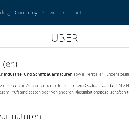
lding
Company
Service
Contact
ÜBER
(en)
ür
Industrie- und Schiffbauarmaturen
sowie Hersteller kundenspezif
 europäische Armaturenhersteller mit hohem Qualitätsstandard. Alle Hau
rem Prüfstand testen oder von anderen Klassifikationsgesellschaften t
earmaturen