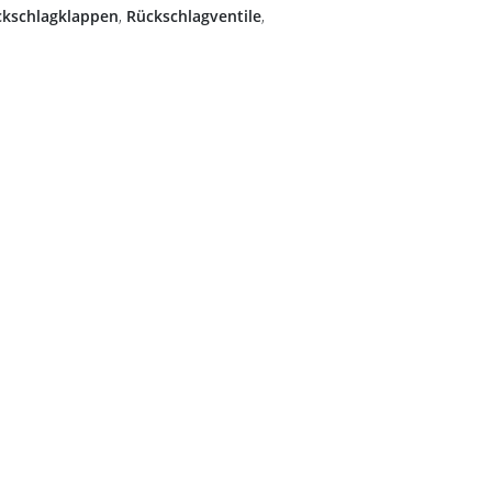
ckschlagklappen
,
Rückschlagventile
,