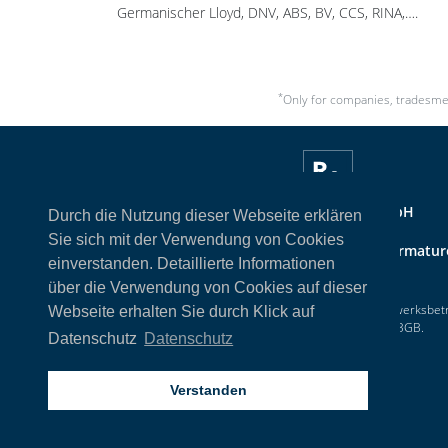
Germanischer Lloyd, DNV, ABS, BV, CCS, RINA,….
*
Only for companies, tradesmen
Reimer Armaturen GmbH
Durch die Nutzung dieser Webseite erklären
Sie sich mit der Verwendung von Cookies
Handelsfirma für
Industrie- und Schiffbauarmatu
einverstanden. Detaillierte Informationen
Hersteller kundenspezifischer Lösungen.
über die Verwendung von Cookies auf dieser
Nur für Firmen, Gewerbetreibende, Vereine, Handwerksbet
Webseite erhalten Sie durch Klick auf
oder selbstständige Freiberufler im Sinne des § 14 BGB.
Datenschutz
Datenschutz
Der Mindestbestellwert beträgt
100 €
©
2026
Reimer Armaturen GmbH
.
Verstanden