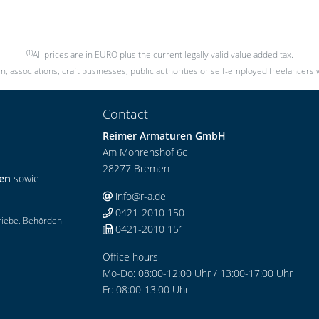
(1)
All prices are in EURO plus the current legally valid value added tax.
, associations, craft businesses, public authorities or self-employed freelancers 
Contact
Reimer Armaturen GmbH
Am Mohrenshof 6c
28277 Bremen
ren
sowie
info@r-a.de
0421-2010 150
riebe, Behörden
0421-2010 151
Office hours
Mo-Do: 08:00-12:00 Uhr / 13:00-17:00 Uhr
Fr: 08:00-13:00 Uhr