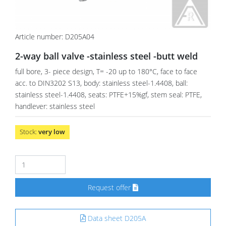
Article number: D205A04
2-way ball valve -stainless steel -butt weld
full bore, 3- piece design, T= -20 up to 180°C, face to face
acc. to DIN3202 S13, body: stainless steel-1.4408, ball:
stainless steel-1.4408, seats: PTFE+15%gf, stem seal: PTFE,
handlever: stainless steel
Stock:
very low
Request offer
Data sheet D205A