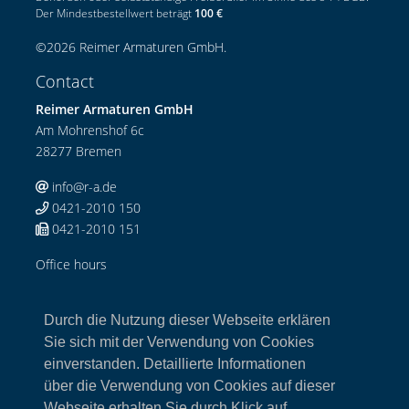
Der Mindestbestellwert beträgt
100 €
©
2026
Reimer Armaturen GmbH
.
Contact
Reimer Armaturen GmbH
Am Mohrenshof 6c
28277 Bremen
info@r-a.de
0421-2010 150
0421-2010 151
Office hours
Mo-Do: 08:00-12:00 Uhr / 13:00-17:00 Uhr
Fr: 08:00-13:00 Uhr
Durch die Nutzung dieser Webseite erklären
Links
Sie sich mit der Verwendung von Cookies
einverstanden. Detaillierte Informationen
Home
über die Verwendung von Cookies auf dieser
Armaturen
Webseite erhalten Sie durch Klick auf