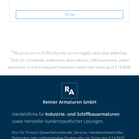
Show
(1)
All prices are in EURO plus the current legally valid value added tax.
*
Only for companies, tradesmen, associations, craft businesses, public
authorities or self-employed freelancers within the meaning of § 14 BGB.
Reimer Armaturen GmbH
Handelsfirma für
Industrie- und Schiffbauarmaturen
sowie Hersteller kundenspezifischer Lösungen.
Nur für Firmen, Gewerbetreibende, Vereine, Handwerksbetriebe,
Behörden oder selbstständige Freiberufler im Sinne des § 14 BGB.