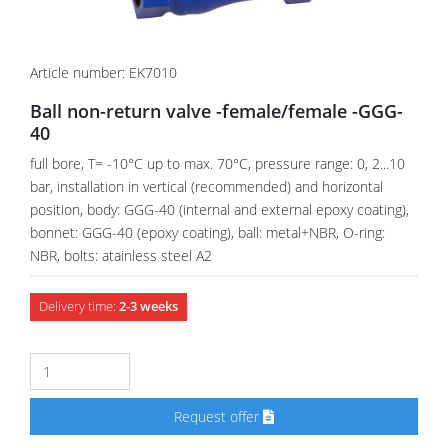
Article number: EK7010
Ball non-return valve -female/female -GGG-
40
full bore, T= -10°C up to max. 70°C, pressure range: 0, 2...10
bar, installation in vertical (recommended) and horizontal
position, body: GGG-40 (internal and external epoxy coating),
bonnet: GGG-40 (epoxy coating), ball: metal+NBR, O-ring:
NBR, bolts: atainless steel A2
Delivery time:
2-3 weeks
Request offer