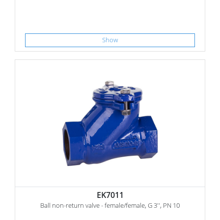
Show
EK7011
Ball non-return valve - female/female, G 3'', PN 10