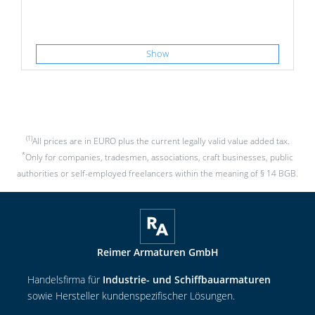
Show
(1)
All prices are in EURO plus the current legally valid value added tax.
*
Only for companies, tradesmen, associations, craft businesses, public
authorities or self-employed freelancers within the meaning of § 14 BGB.
Reimer Armaturen GmbH
Handelsfirma für
Industrie- und Schiffbauarmaturen
sowie Hersteller kundenspezifischer Lösungen.