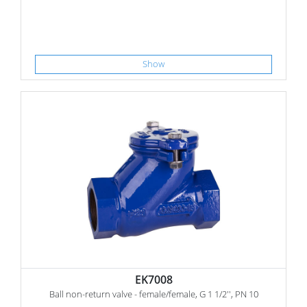
Show
EK7008
Ball non-return valve - female/female, G 1 1/2'', PN 10