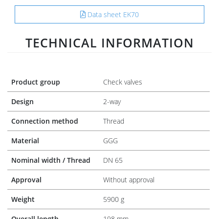
Data sheet EK70
TECHNICAL INFORMATION
Product group
Check valves
Design
2-way
Connection method
Thread
Material
GGG
Nominal width / Thread
DN 65
Approval
Without approval
Weight
5900 g
Overall length
198 mm