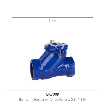
Show
EK7009
Ball non-return valve - female/female, G 2'', PN 10