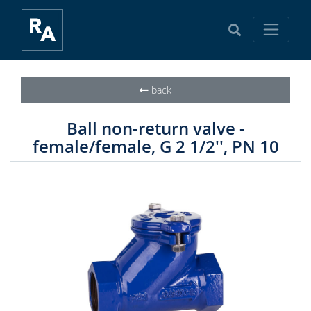
back
Ball non-return valve -
female/female, G 2 1/2'', PN 10