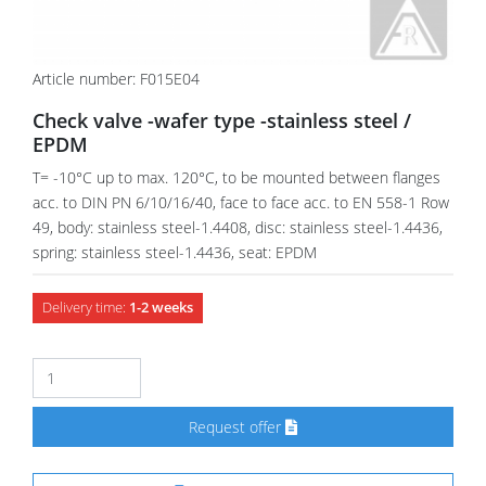
Article number: F015E04
Check valve -wafer type -stainless steel /
EPDM
T= -10°C up to max. 120°C, to be mounted between flanges
acc. to DIN PN 6/10/16/40, face to face acc. to EN 558-1 Row
49, body: stainless steel-1.4408, disc: stainless steel-1.4436,
spring: stainless steel-1.4436, seat: EPDM
Delivery time:
1-2 weeks
Request offer