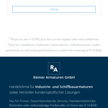
Show
(1)
All prices are in EURO plus the current legally valid value added tax.
*
Only for companies, tradesmen, associations, craft businesses, public
authorities or self-employed freelancers within the meaning of § 14 BGB.
Reimer Armaturen GmbH
Handelsfirma für
Industrie- und Schiffbauarmaturen
sowie Hersteller kundenspezifischer Lösungen.
Nur für Firmen, Gewerbetreibende, Vereine, Handwerksbetriebe,
Behörden oder selbstständige Freiberufler im Sinne des § 14 BGB.