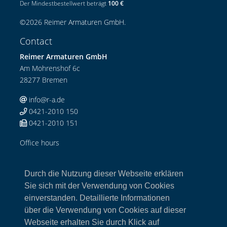
Der Mindestbestellwert beträgt
100 €
©
2026
Reimer Armaturen GmbH
.
Contact
Reimer Armaturen GmbH
Am Mohrenshof 6c
28277 Bremen
info@r-a.de
0421-2010 150
0421-2010 151
Office hours
Mo-Do: 08:00-12:00 Uhr / 13:00-17:00 Uhr
Fr: 08:00-13:00 Uhr
Durch die Nutzung dieser Webseite erklären
Links
Sie sich mit der Verwendung von Cookies
einverstanden. Detaillierte Informationen
Home
über die Verwendung von Cookies auf dieser
Armaturen
Webseite erhalten Sie durch Klick auf
Kontakt