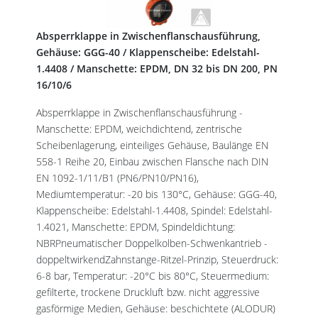
Absperrklappe in Zwischenflanschausführung,
Gehäuse: GGG-40 / Klappenscheibe: Edelstahl-
1.4408 / Manschette: EPDM, DN 32 bis DN 200, PN
16/10/6
Absperrklappe in Zwischenflanschausführung -
Manschette: EPDM, weichdichtend, zentrische
Scheibenlagerung, einteiliges Gehäuse, Baulänge EN
558-1 Reihe 20, Einbau zwischen Flansche nach DIN
EN 1092-1/11/B1 (PN6/PN10/PN16),
Mediumtemperatur: -20 bis 130°C, Gehäuse: GGG-40,
Klappenscheibe: Edelstahl-1.4408, Spindel: Edelstahl-
1.4021, Manschette: EPDM, Spindeldichtung:
NBRPneumatischer Doppelkolben-Schwenkantrieb -
doppeltwirkendZahnstange-Ritzel-Prinzip, Steuerdruck:
6-8 bar, Temperatur: -20°C bis 80°C, Steuermedium:
gefilterte, trockene Druckluft bzw. nicht aggressive
gasförmige Medien, Gehäuse: beschichtete (ALODUR)