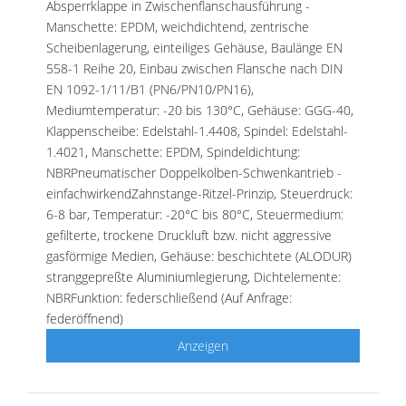
Absperrklappe in Zwischenflanschausführung -
Manschette: EPDM, weichdichtend, zentrische
Scheibenlagerung, einteiliges Gehäuse, Baulänge EN
558-1 Reihe 20, Einbau zwischen Flansche nach DIN
EN 1092-1/11/B1 (PN6/PN10/PN16),
Mediumtemperatur: -20 bis 130°C, Gehäuse: GGG-40,
Klappenscheibe: Edelstahl-1.4408, Spindel: Edelstahl-
1.4021, Manschette: EPDM, Spindeldichtung:
NBRPneumatischer Doppelkolben-Schwenkantrieb -
einfachwirkendZahnstange-Ritzel-Prinzip, Steuerdruck:
6-8 bar, Temperatur: -20°C bis 80°C, Steuermedium:
gefilterte, trockene Druckluft bzw. nicht aggressive
gasförmige Medien, Gehäuse: beschichtete (ALODUR)
stranggepreßte Aluminiumlegierung, Dichtelemente:
NBRFunktion: federschließend (Auf Anfrage:
federöffnend)
Anzeigen