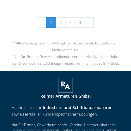
‹
1
2
3
4
›
(1)
Alle Preise gelten in EURO zzgl. der aktuell gesetzlich geltenden
Mehrwertsteuer.
*
Nur für Firmen, Gewerbetreibende, Vereine, Handwerksbetriebe,
Behörden oder selbstständige Freiberufler im Sinne des § 14 BGB.
Reimer Armaturen GmbH
Handelsfirma für
Industrie- und Schiffbauarmaturen
sowie Hersteller kundenspezifischer Lösungen.
Nur für Firmen, Gewerbetreibende, Vereine, Handwerksbetriebe,
Behörden oder selbstständige Freiberufler im Sinne des § 14 BGB.