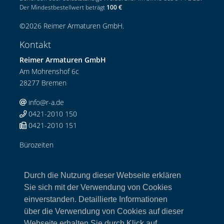
Der Mindestbestellwert beträgt
100 €
©
2026
Reimer Armaturen GmbH
.
Kontakt
Reimer Armaturen GmbH
Am Mohrenshof 6c
28277 Bremen
info@r-a.de
0421-2010 150
0421-2010 151
Bürozeiten
Mo-Do: 08:00-12:00 Uhr / 13:00-17:00 Uhr
Fr: 08:00-13:00 Uhr
Durch die Nutzung dieser Webseite erklären
Links
Sie sich mit der Verwendung von Cookies
einverstanden. Detaillierte Informationen
Home
über die Verwendung von Cookies auf dieser
Armaturen
Webseite erhalten Sie durch Klick auf